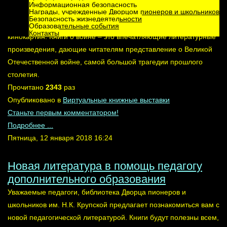
Информационная безопасность
значит, жива связь поколений. Мы не видели войны, но мы
Награды, учрежденные Дворцом пионеров и школьников
Безопасность жизнедеятельности
знаем о ней из рассказов тех, кто ее перенес, из книг и
Образовательные события
Контакты
кинокартин. Книги о войне – это впечатляющие литературные
произведения, дающие читателям представление о Великой
Отечественной войне, самой большой трагедии прошлого
столетия.
Прочитано
2343
раз
Опубликовано в
Виртуальные книжные выставки
Станьте первым комментатором!
Подробнее ...
Пятница, 12 января 2018 16:24
Новая литература в помощь педагогу
дополнительного образования
Уважаемые педагоги, библиотека Дворца пионеров и
школьников им. Н.К. Крупской предлагает познакомиться вам с
новой педагогической литературой. Книги будут полезны всем,