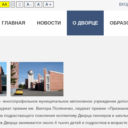
AA
A -
A
A +
ВХО
ГЛАВНАЯ
НОВОСТИ
О ДВОРЦЕ
ОБРАЗ
– многопрофильное муниципальное автономное учреждение дополн
уреат премии им. Виктора Поляничко, лауреат премии «Признание -
ла подрастающего поколения коллективу Дворца пионеров и школь
ях
Дворца занимаются около 4 тысяч детей и подростков в возрасте 