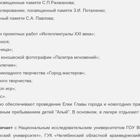
посвященные памяти С.П.Рахманова;
делированию, посвященный памяти З.И. Потапенко;
ный памяти С.А. Павлова;
и проектных работ «Интеллектуалы ХХI века»;
ихся;
ница»;
 и юношеской фотографии «Палитра мгновений»;
ключик»;
рикладного творчества «Город мастеров»;
ного творчества;
оп игр»;
с».
но обеспечивают проведение Елки Главы города и новогодних пра
вным пребыванием детей "Алый". В основном, в лагере отдыхаю
ничает
с Национальным исследовательским университетом ГОУ В
ский университет», ГУК «Челябинский областной краеведчески