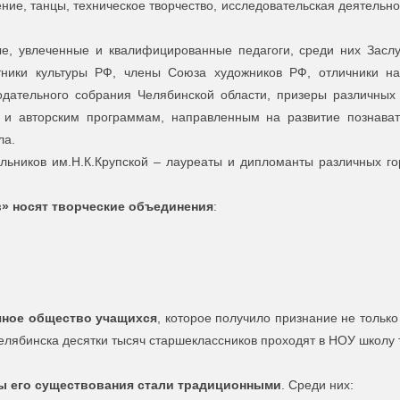
ние, танцы, техническое творчество, исследовательская деятельно
е, увлеченные и квалифицированные педагоги, среди них Засл
тники культуры РФ, члены Союза художников РФ, отличники н
одательного собрания Челябинской области, призеры различных 
и авторским программам, направленным на развитие познават
ла.
ьников им.Н.К.Крупской – лауреаты и дипломанты различных го
» носят творческие объединения
:
чное общество учащихся
, которое получило признание не только 
елябинска десятки тысяч старшеклассников проходят в НОУ школу 
ы его существования стали традиционными
. Среди них: