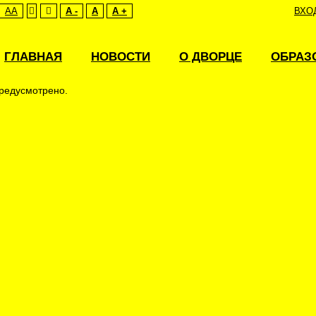
AA
A -
A
A +
ВХО
и обучающихся
ГЛАВНАЯ
НОВОСТИ
О ДВОРЦЕ
ОБРАЗ
 МАУДО «ДПШ»
не предусмотрены
редусмотрено.