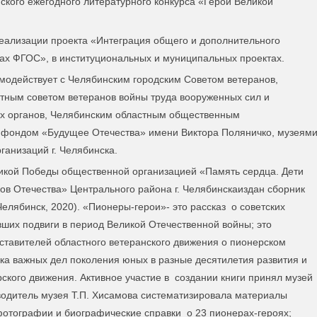
ийского ежегодного литературного конкурса «Герои Великой
реализации проекта «Интеграция общего и дополнительного
ах ФГОС», в институциональных и муниципальных проектах.
модействует с Челябинским городским Советом ветеранов,
тным советом ветеранов войны труда вооруженных сил и
х органов, Челябинским областным общественным
 фондом «Будущее Отечества» имени Виктора Поляничко, музеям
ганизаций г. Челябинска.
ликой Победы общественной организацией «Память сердца. Дети
в Отечества» Центрального района г. Челябинскаиздан сборник
елябинск, 2020). «Пионеры-герои»- это рассказ о советских
ших подвиги в период Великой Отечественной войны; это
тавителей областного ветеранского движения о пионерском
ка важных дел поколения юных в разные десятилетия развития и
ского движения. Активное участие в создании книги принял музей
одитель музея Т.П. Хисамова систематизировала материалы
отографии и биографические справки о 23 пионерах-героях;