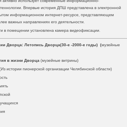
 и активно использует современные информационно-
технологии. Впервые история ДПШ представлена в электронной
рытом информационном интернет-ресурсе, представляющем
лее важных направлениях его деятельности.
ти в помещении установлена камера видеофиксации.
ии Дворца: Летопись Дворца(30-е -2000-е годы) (
музейные
тия в жизни Дворца
(музейные витрины)
(Из истории пионерской организации Челябинской области)
ость
мять
упской
 учащихся
ния