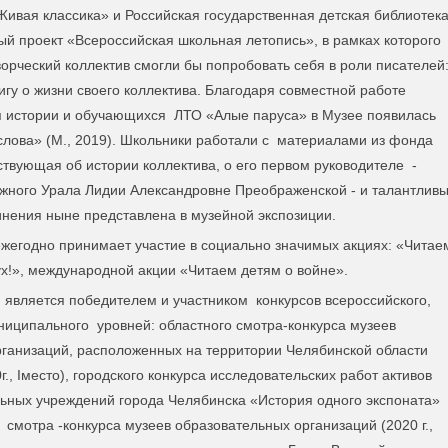
Живая классика» и Российская государственная детская библиотек
ый проект «Всероссийская школьная летопись», в рамках которого
ворческий коллектив смогли бы попробовать себя в роли писателей
игу о жизни своего коллектива. Благодаря совместной работе
я истории и обучающихся ЛТО «Алые паруса» в Музее появилась
слова» (М., 2019). Школьники работали с материалами из фонда
ствующая об истории коллектива, о его первом руководителе -
жного Урала Лидии Александровне Преображенской - и талантлив
нения ныне представлена в музейной экспозиции.
ежегодно принимает участие в социально значимых акциях: «Читае
ух!», международной акции «Читаем детям о войне».
является победителем и участником конкурсов всероссийского,
ниципального уровней: областного смотра-конкурса музеев
ганизаций, расположенных на территории Челябинской области
0г., Iместо), городского конкурса исследовательских работ активов
ьных учреждений города Челябинска «История одного экспоната»
го смотра -конкурса музеев образовательных организаций (2020 г.,