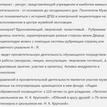
тернет - ресурс, представляющий учреждение в наиболее важных
еятельности - от основания до сегодняшнего дня. Посетители Музе
но познакомиться с историей ДПШ в электронной энциклопедии на
асположенном в центре музейной экспозиции.
 пионеров? Вдохновляющий, творческий, талантливый… Рубриками
делены эпитеты, характеризующие разные стороны жизни Дворца.
энциклопедии можно с помощью системы рубрикации страниц или
витного указателя А - Я.
я ведет просветительскую деятельность обучающихся посредством
работы (экскурсии, лекции, консультации, творческие гостиные), а
рактивные занятия, участие в проектах). Активно внедряются в
ехнологии.
равлений в просветительской деятельности является участие музе
ленных на популяризацию хранящегося в нем фонда: «Лидии
браженской посвящается: к 110-летию со дня рождения, «Летопис
кольников им. Н. К. Крупской», «Юбилей в кругу друзей!: к 70-лет
пионеров и школьников им. Н. К. Крупской».