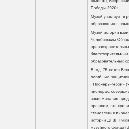
IIIместо); Всеросс
Победы-2020».
Музей участвует в 
образования в рамк
Музей истории взаи
Челябинским Облас
правоохранительны
благотворительным
образовательных ор
В год 75-летия Ве
погибших защитнико
«Пионеры-герои» (Ч
пионерах, совершив
воспоминания предс
прошлом; это хрони
становления пионер
истории ДПШ. Руков
музейного фонда (ф