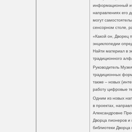
информационный ин
направлениях его д
могут самостоятель
сенсорном столе, р
«Какой он, Дворец
энциклопедии опре
Найти материал в 
традиционного алфа
Руководитель Музе
традиционных форм 
также – новых (инте
работу цифровые т
Одним из новых нап
в проектах, направ
Александровне Прео
Дворца пионеров и ш
библиотеки Дворца 