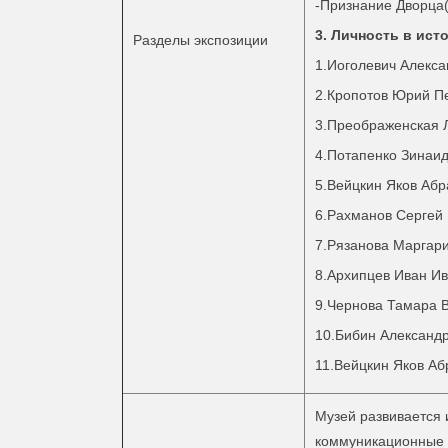
-Признание Дворца
3. Личность в ист
Разделы экспозиции
1.Иоголевич Алекс
2.Кропотов Юрий П
3.Преображенская 
4.Потапенко Зинаи
5.Вейцкин Яков Аб
6.Рахманов Сергей
7.Рязанова Маргар
8.Архипцев Иван И
9.Чернова Тамара 
10.Бибин Александ
11.Вейцкин Яков А
Музей развивается
коммуникационные 