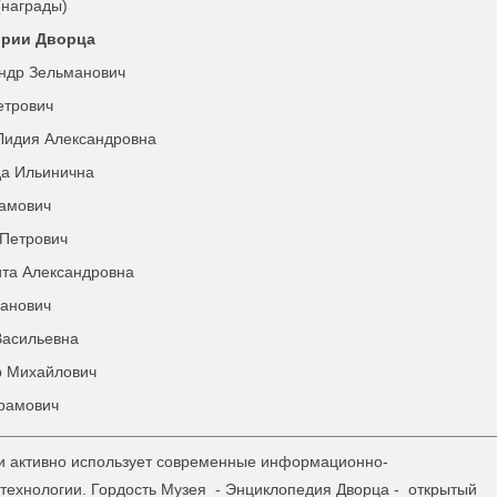
(награды)
ории Дворца
андр Зельманович
етрович
Лидия Александровна
да Ильинична
рамович
 Петрович
ита Александровна
ванович
Васильевна
р Михайлович
брамович
 и активно использует современные информационно-
технологии. Гордость Музея - Энциклопедия Дворца - открытый