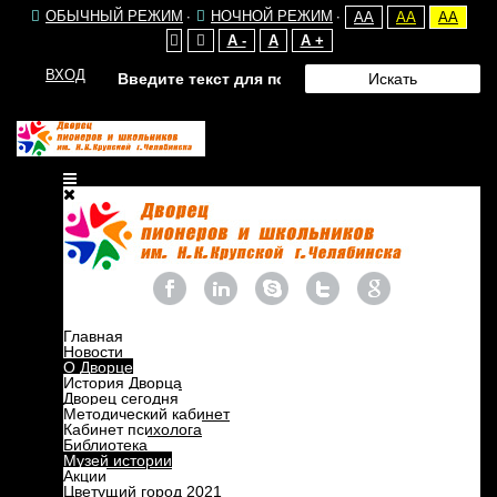
ОБЫЧНЫЙ РЕЖИМ
НОЧНОЙ РЕЖИМ
AA
AA
AA
A -
A
A +
Понедельник, 20 декабря 2021 15:26
ВХОД
Искать
Поделиться
Музей истории
Дворца пионеров и школьников им.
Н.К.Крупской г.Челябинска
Главная
Новости
О Дворце
История Дворца
Дворец сегодня
Методический кабинет
Кабинет психолога
Библиотека
Музей истории
Акции
Цветущий город 2021