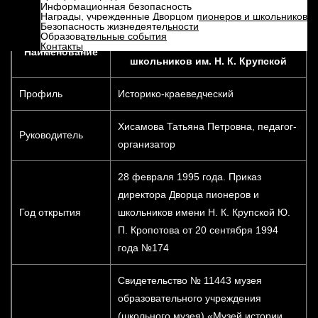
Информационная безопасность
Информационная справка
Награды, учрежденные Дворцом пионеров и школьников
Безопасность жизнедеятельности
Образовательные события
Музей истории Дворца пионеров и
Контакты
Наименование
школьников
им. Н. К. Крупской
Профиль
Историко-краеведческий
Хисамова Татьяна Петровна, педагог-
Руководитель
организатор
28 февраля 1995 года. Приказ
директора Дворца пионеров и
Год открытия
школьников имени Н. К. Крупской Ю.
П. Кропотова от 20 сентября 1994
года №174
Свидетельство № 11443 музея
образовательного учреждения
(школьного музея) «Музей истории