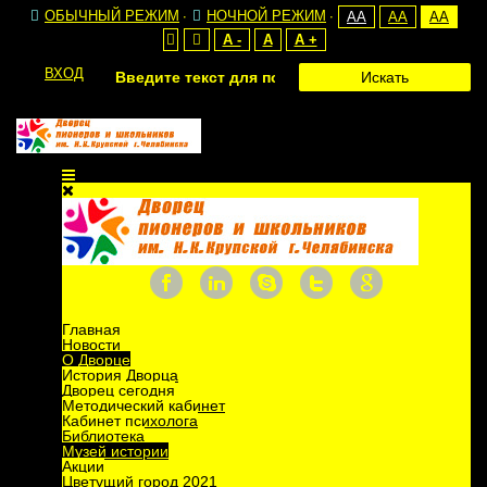
ОБЫЧНЫЙ РЕЖИМ
НОЧНОЙ РЕЖИМ
AA
AA
AA
A -
A
A +
Понедельник, 20 декабря 2021 15:26
ВХОД
Искать
Поделиться
Музей истории
Дворца пионеров и школьников им.
Н.К.Крупской г.Челябинска
Главная
Новости
О Дворце
История Дворца
Дворец сегодня
Методический кабинет
Кабинет психолога
Библиотека
Музей истории
Акции
Цветущий город 2021