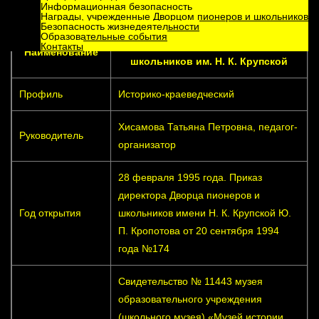
Информационная безопасность
Информационная справка
Награды, учрежденные Дворцом пионеров и школьников
Безопасность жизнедеятельности
Образовательные события
Музей истории Дворца пионеров и
Контакты
Наименование
школьников
им. Н. К. Крупской
Профиль
Историко-краеведческий
Хисамова Татьяна Петровна, педагог-
Руководитель
организатор
28 февраля 1995 года. Приказ
директора Дворца пионеров и
Год открытия
школьников имени Н. К. Крупской Ю.
П. Кропотова от 20 сентября 1994
года №174
Свидетельство № 11443 музея
образовательного учреждения
(школьного музея) «Музей истории