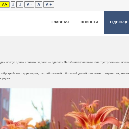
AA
A -
A
A +
ГЛАВНАЯ
НОВОСТИ
О ДВОРЦЕ
ей вокруг одной главной задачи — сделать Челябинск красивым, благоустроенным, ярким
т обустройства территории, разработанный с большой долей фантазии, творчества, знания
порядка.