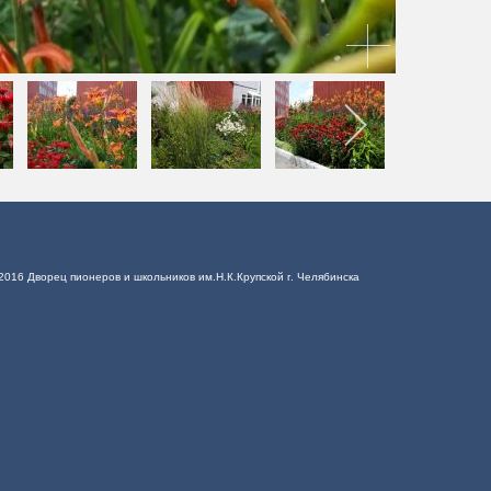
2016 Дворец пионеров и школьников им.Н.К.Крупской г. Челябинска