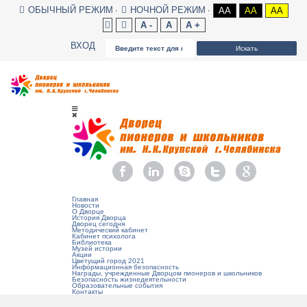
ОБЫЧНЫЙ РЕЖИМ
НОЧНОЙ РЕЖИМ
AA
AA
AA
A -
A
A +
ВХОД
Искать
Главная
Новости
О Дворце
История Дворца
Дворец сегодня
Методический кабинет
Кабинет психолога
Библиотека
Музей истории
Акции
Цветущий город 2021
Информационная безопасность
Награды, учрежденные Дворцом пионеров и школьников
Безопасность жизнедеятельности
Образовательные события
Контакты