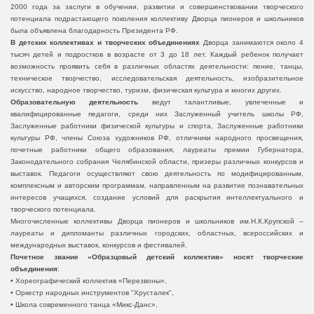
2000 года за заслуги в обучении, развитии и совершенствовании творческого
потенциала подрастающего поколения коллективу Дворца пионеров и школьников
была объявлена благодарность Президента РФ.
В детских коллективах и творческих объединениях
Дворца занимаются около 4
тысяч детей и подростков в возрасте от 3 до 18 лет. Каждый ребенок получает
возможность проявить себя в различных областях деятельности: пение, танцы,
техническое творчество, исследовательская деятельность, изобразительное
искусство, народное творчество, туризм, физическая культура и многих других.
Образовательную деятельность
ведут талантливые, увлеченные и
квалифицированные педагоги, среди них Заслуженный учитель школы РФ,
Заслуженные работники физической культуры и спорта, Заслуженные работники
культуры РФ, члены Союза художников РФ, отличники народного просвещения,
почетные работники общего образования, лауреаты премии Губернатора,
Законодательного собрания Челябинской области, призеры различных конкурсов и
выставок. Педагоги осуществляют свою деятельность по модифицированным,
комплексным и авторским программам, направленным на развитие познавательных
интересов учащихся, создание условий для раскрытия интеллектуального и
творческого потенциала.
Многочисленные коллективы Дворца пионеров и школьников им.Н.К.Крупской –
лауреаты и дипломанты различных городских, областных, всероссийских и
международных выставок, конкурсов и фестивалей.
Почетное звание «Образцовый детский коллектив» носят творческие
объединения
:
• Хореографический коллектив «Перезвоны»,
• Оркестр народных инструментов "Хрусталек",
• Школа современного танца «Микс-Данс»,