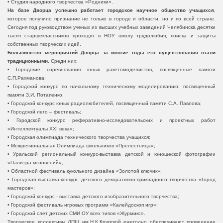
• Студия народного творчества «Родники».
На базе Дворца успешно работает городское научное общество учащихся
,
которое получило признание не только в городе и области, но и по всей стране.
Сегодня под руководством ученых из высших учебных заведений Челябинска десятки
тысяч старшеклассников проходят в НОУ школу трудолюбия, поиска и защиты
собственных творческих идей.
Большинство мероприятий Дворца за многие годы его существования стали
традиционными
. Среди них:
• Городские соревнования юных ракетомоделистов, посвященные памяти
С.П.Рахманова;
• Городской конкурс по начальному техническому моделированию, посвященный
памяти З.И. Потапенко;
• Городской конкурс юных радиолюбителей, посвященный памяти С.А. Павлова;
• Городской лего – фестиваль;
• Городской конкурс реферативно-исследовательских и проектных работ
«Интеллектуалы ХХI века»;
• Городская олимпиада технического творчества учащихся;
• Межрегиональная Олимпиада школьников «Прелестница»;
• Уральский региональный конкурс-выставка детской и юношеской фотографии
«Палитра мгновений»;
• Областной фестиваль кукольного дизайна «Золотой ключик»;
• Городская выставка-конкурс детского декоративно-прикладного творчества «Город
мастеров»;
• Городской конкурс - выставка детского изобразительного творчества;
• Городской фестиваль игровых программ «Калейдоскоп игр»;
• Городской слет детских СМИ ОУ всех типов «Журмикс».
Творческие коллективы ДПШ им.Н.К.Крупской ежегодно обеспечивают проведение