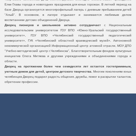
Елки Главы города и новогодних праздников для юных горожан. В летний период на
базе Дворца организуется многопрофильный лагерь с дневным пребыванием детей
"Алый". В основном, в лагере отдыхают и занимаются любимым делом
воспитанники детских объединений Дворца.
Дворец пионеров и школьников активно сотрудничает
с Национальным
исследовательским университетом ГОУ ВПО «Южно-Уральский государственный
университет», ГОУ ВПО «Челябинский государственный педагогический
университет», ГУК «Челябинский областной краеведческий музей», Автономной
некоммерческой организацией Информационный центр атомной отрасли, МОУ ДПО
"Учебно-методический центр г.Челябинска", Благотворительным фондом культурных
инициатив Олега Митяева и другими учреждениями и объединениями города и
области.
Дворец на протяжении более чем семидесяти лет остается гостеприимным,
уютным домом для детей, центром детского творчества.
Многим поколениям юных
челябинцев Дворец подарил радость общения, дружбы, помог в раскрытии талантов,
обретении профессии.