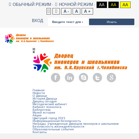
ОБЫЧНЫЙ РЕЖИМ
НОЧНОЙ РЕЖИМ
AA
AA
AA
A -
A
A +
ВХОД
Искать
Главная
Новости
О Дворце
История Дворца
Дворец сегодня
Методический кабинет
Кабинет психолога
Библиотека
Музей истории
Акции
Цветущий город 2021
Информационная безопасность
Награды, учрежденные Дворцом пионеров и школьников
Безопасность жизнедеятельности
Образовательные события
Контакты