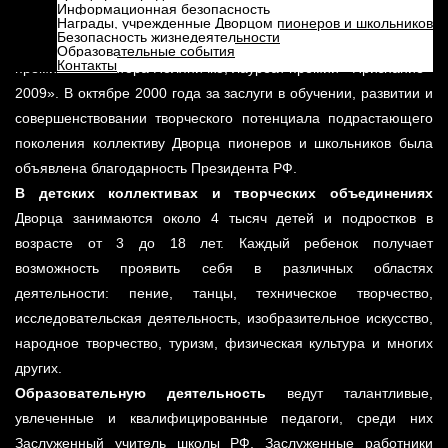
Информационная безопасность
дополнительного образования, лауреат премии Ленинского
Награды, учрежденные Дворцом пионеров и школьников
Безопасность жизнедеятельности
комсомола, лауреат областной премии «Орлёнок», лауреат
Образовательные события
Контакты
премии им. Виктора Поляничко, лауреат премии «Признание -
2009». В октябре 2000 года за заслуги в обучении, развитии и
совершенствовании творческого потенциала подрастающего
поколения коллективу Дворца пионеров и школьников была
объявлена благодарность Президента РФ.
В детских коллективах и творческих объединениях
Дворца занимаются около 4 тысяч детей и подростков в
возрасте от 3 до 18 лет. Каждый ребенок получает
возможность проявить себя в различных областях
деятельности: пение, танцы, техническое творчество,
исследовательская деятельность, изобразительное искусство,
народное творчество, туризм, физическая культура и многих
других.
Образовательную деятельность
ведут талантливые,
увлеченные и квалифицированные педагоги, среди них
Заслуженный учитель школы РФ, Заслуженные работники