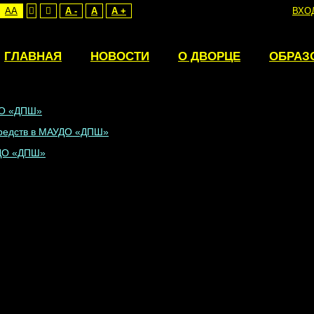
AA
A -
A
A +
ВХО
ятельность
ГЛАВНАЯ
НОВОСТИ
О ДВОРЦЕ
ОБРАЗ
ДО «ДПШ»
средств в МАУДО «ДПШ»
УДО «ДПШ»