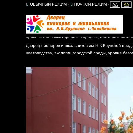
ОБЫЧНЫЙ РЕЖИМ
НОЧНОЙ РЕЖИМ
AA
AA
Цветущий город 2021
Городской социально-значимый проект «Цветущий гор
привлекательным городом. Городом, в котором интере
Дворец пионеров и школьников им.Н.К.Крупской предс
цветоводства, экологии городской среды, уровня без