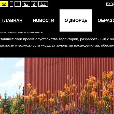
AA
A -
A
A +
ВХО
ГЛАВНАЯ
НОВОСТИ
О ДВОРЦЕ
ОБРАЗ
од» объединяет людей вокруг одной главной задачи — сделать Че
сно работать и отдыхать.
тавляет свой проект обустройства территории, разработанный с б
опасности и возможности ухода за зелеными насаждениями, обеспе