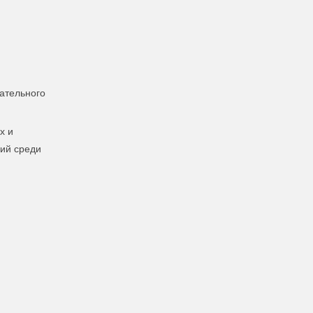
ательного
х и
гий среди