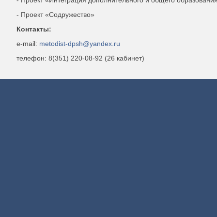
- Проект «Интеграция дополнительного и общего образовани
- Проект «Содружество»
Контакты:
e-mail:
metodist-dpsh@yandex.ru
телефон: 8(351) 220-08-92 (26 кабинет)