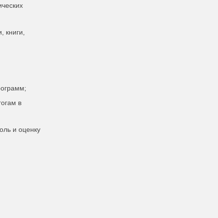
ических
 книги,
рограмм;
гогам в
оль и оценку