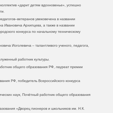
й коллектив «дарит детям вдохновенье», успешно
ти.
едагогов–ветеранов увековечена в названии
а Ивановича Архипцева, а также в названии
родского конкурса по начальному техническому
вича Иоголевича – талантливого ученого, педагога,
служенный работник культуры.
работник общего образования РФ, лауреат премии
вания РФ, победитель Всероссийского конкурса
ческих наук, П
очётный работник общего
образования
ования «Дворец пионеров и школьников им. Н.К.