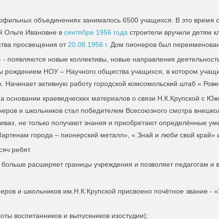
профильных объединениях занималось 6500 учащихся. В это время о
 Ольге Ивановне в
сентябре 1956 года
строители вручили детям к
ства просвещения от
20.08.1956 г.
Дом пионеров был переименован 
 - появляются новые коллективы, новые направления деятельности
 рождением НОУ – Научного общества учащихся, в котором учащие
к. Начинает активную работу городской комсомольский штаб « Ров
 на основании краеведческих материалов о связи Н.К.Крупской с
онеров и школьников стал победителем Всесоюзного смотра внешк
тивах, не только получают знания и приобретают определённые ум
артенам города – пионерский металл», « Знай и люби свой край» 
яч ребят.
 больше расширяет границы учреждения и позволяет педагогам и в
ров и школьников им.Н.К.Крупской присвоено почётное звание - «
оты воспитанников и выпускников изостудии);