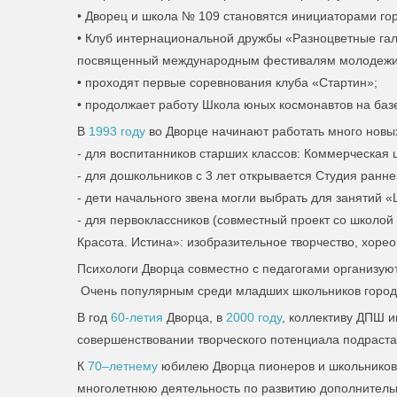
• Дворец и школа № 109 становятся инициаторами гор
• Клуб интернациональной дружбы «Разноцветные гал
посвященный международным фестивалям молодежи, 
• проходят первые соревнования клуба «Стартин»;
• продолжает работу Школа юных космонавтов на ба
В
1993 году
во Дворце начинают работать много новы
- для воспитанников старших классов: Коммерческая 
- для дошкольников с 3 лет открывается Студия ранне
- дети начального звена могли выбрать для занятий «
- для первоклассников (совместный проект со школо
Красота. Истина»: изобразительное творчество, хоре
Психологи Дворца совместно с педагогами организую
Очень популярным среди младших школьников города
В год
60-летия
Дворца, в
2000 году
, коллективу ДПШ и
совершенствовании творческого потенциала подраст
К
70–летнему
юбилею Дворца пионеров и школьников
многолетнюю деятельность по развитию дополнитель