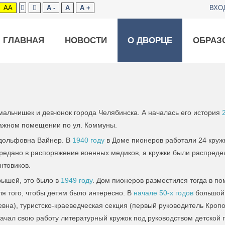
AA
A -
A
A +
ВХО
ГЛАВНАЯ
НОВОСТИ
О ДВОРЦЕ
ОБРАЗ
альчишек и девчонок города Челябинска. А началась его история
2
тажном помещении по ул. Коммуны.
дольфовна Вайнер. В
1940 году
в Доме пионеров работали 24 кружк
едано в распоряжение военных медиков, а кружки были распреде
нтовиков.
рышей, это было в
1949 году
. Дом пионеров разместился тогда в по
ля того, чтобы детям было интересно. В
начале 50-х годов
большой 
на), туристско-краеведческая секция (первый руководитель Кропо
начал свою работу литературный кружок под руководством детской