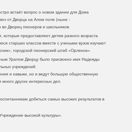
стро встаёт вопрос о новом здании для Дома
люч от Дворца на Алом поле (ныне -
во Дворец пионеров и школьников.
, которые предоставляют детям разного возраста
ся старших классов вместе с учеными вузов изучают
есник», городской пионерский штаб «Орленок».
 Южным Уралом Дворцу было присвоено имя Надежды
ольных учреждений.
ения и навыки, но и ведут большую общественную
и много других интересных дел.
оспитанникам добиться самых высоких результатов в
Учреждение высокой культуры».