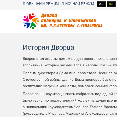
ОБЫЧНЫЙ РЕЖИМ
НОЧНОЙ РЕЖИМ
AA
AA
История Дворца
Дворец стал вторым домом не для одного поколения м
воспитания, который размещался в небольшом 2-х э
Первым директором Дома пионеров стала Неонила А
Отечественной войны здание Дома пионеров было пер
госпиталях шефские концерты, помогали семьям фро
После войны кружковцы вновь собрались под одной к
Было тесно, но педагогический коллектив делал все д
вышивальщиц (руководитель Чернова Тамара Васильев
(руководитель Рязанова Маргарита Александровна); 