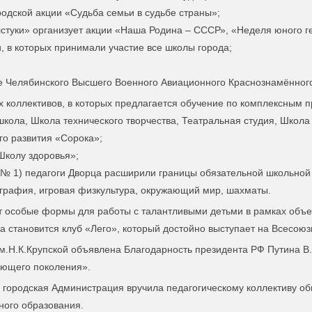
одской акции «Судьба семьи в судьбе страны»;
стуки» организует акции «Наша Родина – СССР», «Неделя юного г
в которых принимали участие все школы города;
зе Челябинского Высшего Военного Авиационного Краснознамённог
х коллективов, в которых предлагается обучение по комплексным 
школа, Школа технического творчества, Театральная студия, Школа 
го развития «Сорока»;
Школу здоровья»;
й № 1) педагоги Дворца расширили границы обязательной школьно
ография, игровая физкультура, окружающий мир, шахматы.
т особые формы для работы с талантливыми детьми в рамках объе
 становится клуб «Лего», который достойно выступает на Всесою
м.Н.К.Крупской объявлена Благодарность президента РФ Путина В.В
ающего поколения».
 городская Администрация вручила педагогическому коллективу 
ного образования.