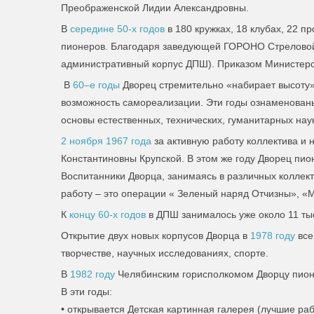
Преображенской Лидии Александровны.
В
середине 50-х годов
в 180 кружках, 18 клубах, 22 
пионеров. Благодаря заведующей ГОРОНО Стреловой
административный корпус ДПШ). Приказом Министер
В
60–е годы
Дворец стремительно «набирает высоту»
возможность самореализации. Эти годы ознаменованы
основы естественных, технических, гуманитарных нау
2 ноября 1967 года
за активную работу коллектива и
Константиновны Крупской. В этом же году Дворец пи
Воспитанники Дворца, занимаясь в различных коллек
работу – это операции « Зеленый наряд Отчизны», «М
К
концу 60-х годов
в ДПШ занималось уже около 11 тыс
Открытие двух новых корпусов Дворца в
1978 году
все
творчестве, научных исследованиях, спорте.
В
1982 году
Челябинским горисполкомом Дворцу пионе
В эти годы:
• открывается Детская картинная галерея (лучшие раб