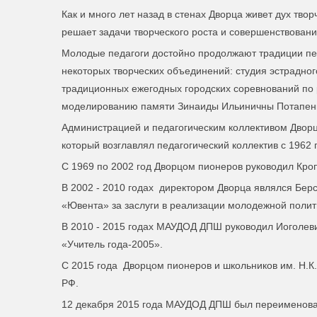
Как и много лет назад в стенах Дворца живет дух тв
решает задачи творческого роста и совершенствован
Молодые педагоги достойно продолжают традиции пед
некоторых творческих объединений: студия эстрадно
традиционных ежегодных городских соревнований по 
моделированию памяти Зинаиды Ильиничны Потапен
Администрацией и педагогическим коллективом Дворц
который возглавлял педагогический коллектив с 1962 
С 1969 по 2002 год Дворцом пионеров руководил Кро
В 2002 - 2010 годах директором Дворца являлся Бер
«Ювента» за заслуги в реализации молодежной полит
В 2010 - 2015 годах МАУДОД ДПШ руководил Иоголеви
«Учитель года-2005».
С 2015 года Дворцом пионеров и школьников им. Н.К.
РФ.
12 декабря 2015 года МАУДОД ДПШ был переименован