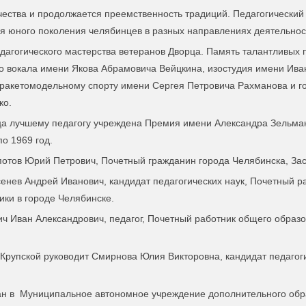
орчества и продолжается преемственность традиций. Педагогически
ия юного поколения челябинцев в разных направлениях деятельнос
агогического мастерства ветеранов Дворца. Память талантливых п
го вокала имени Якова Абрамовича Вейцкина, изостудия имени Иван
ракетомодельному спорту имени Сергея Петровича Рахманова и го
ко.
а лучшему педагогу учреждена Премия имени Александра Зельмано
по 1969 год.
потов Юрий Петрович, Почетный гражданин города Челябинска, За
сенев Андрей Иванович
, кандидат педагогических наук, Почетный 
ики в городе Челябинске.
ч Иван Александрович, педагог, Почетный работник общего образо
Крупской руководит Смирнова Юлия Викторовна, кандидат педагоги
 в Муниципальное автономное учреждение дополнительного образ