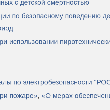
нных с детской смертностью
ции по безопасному поведению де
риод
при использовании пиротехническ
алы по электробезопасности "Р
при пожаре»
,
«О мерах обеспечен