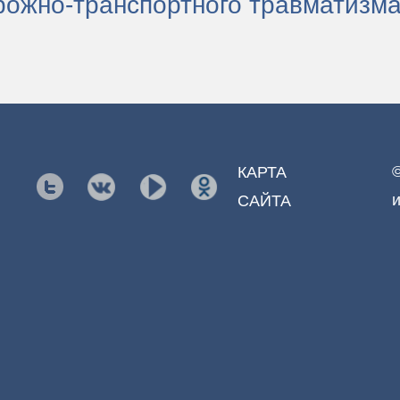
рожно-транспортного травматизм
КАРТА
и
САЙТА