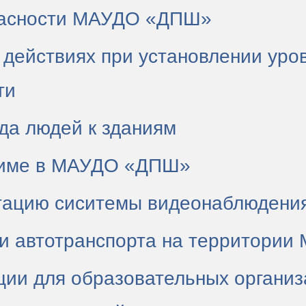
пасности МАУДО «ДПШ»
 действиях при установлении уро
ти
да людей к зданиям
жиме в МАУДО «ДПШ»
уатацию сиситемы видеонаблюден
вки автотранспорта на территори
ции для образовательных органи