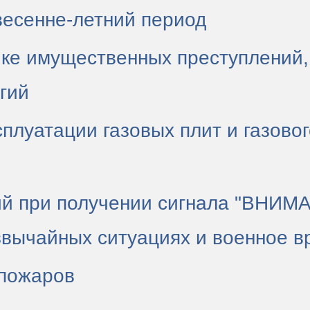
весенне-летний период
ке имущественных преступлений,
гий
плуатации газовых плит и газово
ий при получении сигнала "ВНИ
звычайных ситуациях и военное в
пожаров