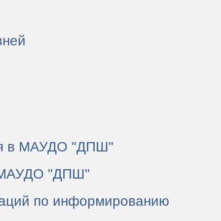
вней
ия в МАУДО "ДПШ"
и МАУДО "ДПШ"
заций по информированию