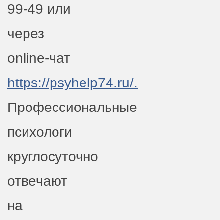
99-49 или
через
online-чат
https://psyhelp74.ru/.
Профессиональные
психологи
круглосуточно
отвечают
на