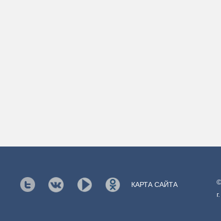
©
КАРТА САЙТА
г