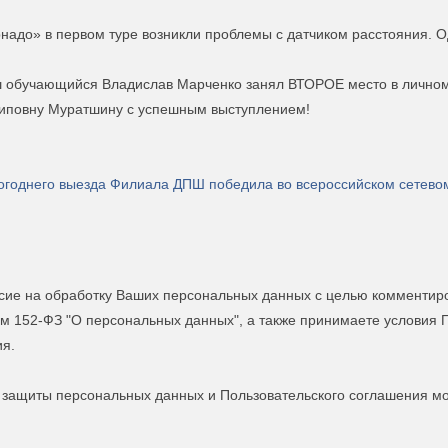
надо» в первом туре возникли проблемы с датчиком расстояния. О
аш обучающийся Владислав Марченко занял ВТОРОЕ место в личном
жиповну Муратшину с успешным выступлением!
огоднего выезда Филиала ДПШ победила во всероссийском сетево
асие на обработку Ваших персональных данных с целью комментиро
ом 152-ФЗ "О персональных данных", а также принимаете условия 
ия.
и защиты персональных данных и Пользовательского соглашения 