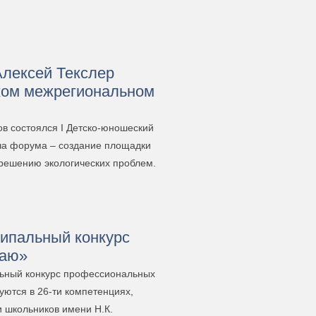
Алексей Текслер
ском межрегиональном
ов состоялся I Детско-юношеский
ча форума – создание площадки
 решению экологических проблем.
ипальный конкурс
раю»
льный конкурс профессиональных
уются в 26-ти компетенциях,
и школьников имени Н.К.