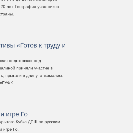
и 20 лет. География участников —
страны.
ивы «Готов к труду и
вая подготовка» под
валиной приняли участие в
ь, прыгали в длину, отжимались
алГУФК.
и игре Го
крытого Кубка ДПШ по русским
 игре Го.