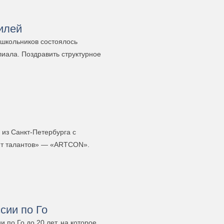
илей
 школьников состоялось
иала. Поздравить структурное
из Санкт-Петербурга с
ют талантов» — «ARTCON».
сии по Го
 по Го до 20 лет, на которое