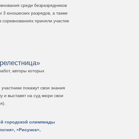
внования среди безразрядников
 и 3 юношеских разрядов, а также
в соревнованиях приняли участие
Прелестница»
абот, авторы которых
 участники покажут свои знания
жу и выставят на суд жюри свои
я).
той городской олимпиады
логия», «Рисунок»,