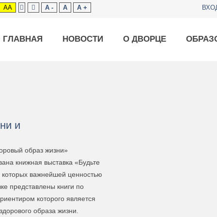
AA
A -
A
A +
ВХО
ГЛАВНАЯ
НОВОСТИ
О ДВОРЦЕ
ОБРАЗ
ни и
доровый образ жизни»
вана книжная выставка «Будьте
я которых важнейшей ценностью
вке представлены книги по
ориентиром которого является
здорового образа жизни.