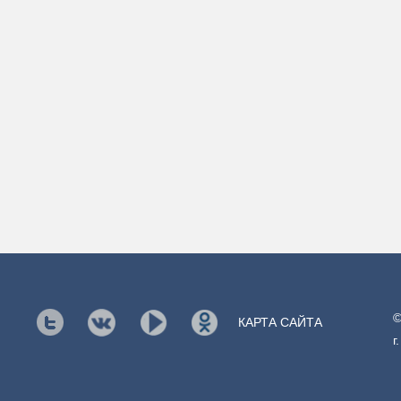
©
КАРТА САЙТА
г